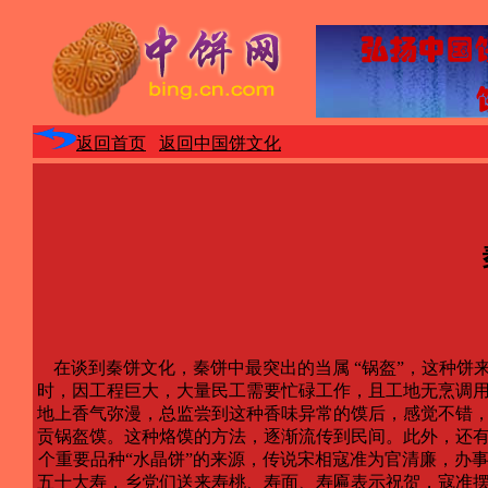
返回首页
返回中国饼文化
在谈到秦饼文化，秦饼中最突出的当属 “锅盔”，这种饼
时，因工程巨大，大量民工需要忙碌工作，且工地无烹调
地上香气弥漫，总监尝到这种香味异常的馍后，感觉不错
贡锅盔馍。这种烙馍的方法，逐渐流传到民间。此外，还有
个重要品种“水晶饼”的来源，传说宋相寇准为官清廉，办
五十大寿，乡党们送来寿桃、寿面、寿匾表示祝贺，寇准