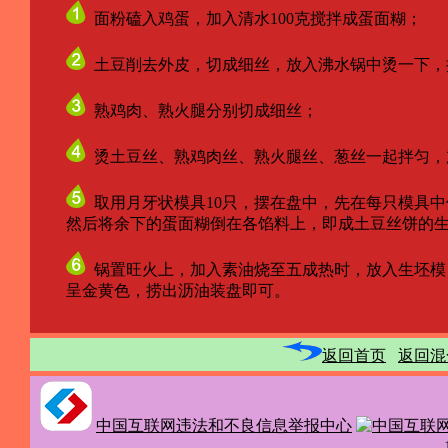
面粉磕入鸡蛋，加入清水100克搅拌成蛋面糊；
土豆削去外皮，切成细丝，放入沸水锅中烫一下，
熟鸡肉、熟火腿分别切成细丝；
烫土豆丝、熟鸡肉丝、熟火腿丝、葱丝一起拌匀，
取用月牙状模具10只，摆在盘中，先在每只模具
然后将余下的蛋面糊倒在各馅料上，即成土豆丝饼的生
锅置旺火上，加入素油烧至五成热时，放入生坯模
呈金黄色，捞出沥油装盘即可。
返回首页
返回混
中国互联网违法和不良信息举报中心